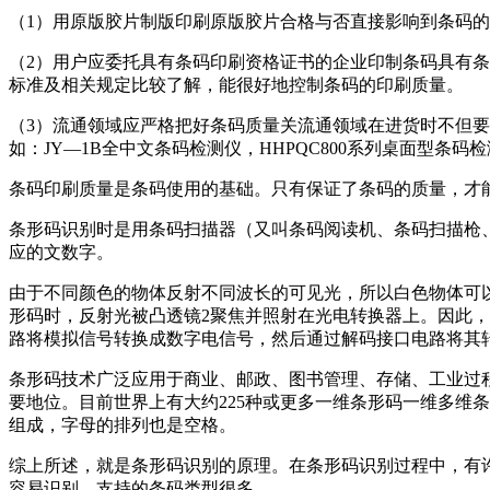
（1）用原版胶片制版印刷原版胶片合格与否直接影响到条码
（2）用户应委托具有条码印刷资格证书的企业印制条码具有
标准及相关规定比较了解，能很好地控制条码的印刷质量。
（3）流通领域应严格把好条码质量关流通领域在进货时不但
如：JY—1B全中文条码检测仪，HHPQC800系列桌面型条码
条码印刷质量是条码使用的基础。只有保证了条码的质量，才
条形码识别时是用条码扫描器（又叫条码阅读机、条码扫描枪
应的文数字。
由于不同颜色的物体反射不同波长的可见光，所以白色物体可
形码时，反射光被凸透镜2聚焦并照射在光电转换器上。因此
路将模拟信号转换成数字电信号，然后通过解码接口电路将其
条形码技术广泛应用于商业、邮政、图书管理、存储、工业过
要地位。目前世界上有大约225种或更多一维条形码一维多维
组成，字母的排列也是空格。
综上所述，就是条形码识别的原理。在条形码识别过程中，有
容易识别，支持的条码类型很多。